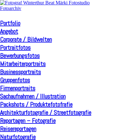
Portfolio
Angebot
Corporate / Bildwelten
Portraitfotos
Bewerbungsfotos
Mitarbeiterportraits
Businessportraits
Gruppenfotos
Firmenportraits
Sachaufnahmen / Illustration
Packshots / Produktefotofrafie
Architekturfotografie / Streetfotografie
Reportagen – Fotografie
Reisereportagen
Naturfotografie