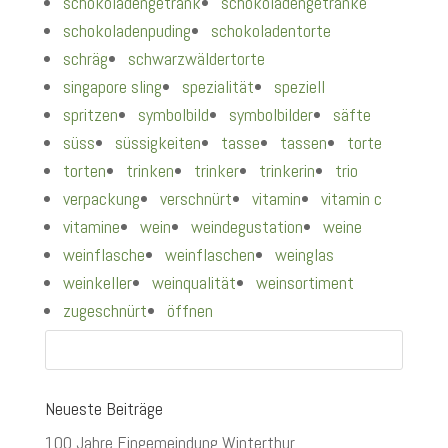
schokoladengetränk
schokoladengetränke
schokoladenpuding
schokoladentorte
schräg
schwarzwäldertorte
singapore sling
spezialität
speziell
spritzen
symbolbild
symbolbilder
säfte
süss
süssigkeiten
tasse
tassen
torte
torten
trinken
trinker
trinkerin
trio
verpackung
verschnürt
vitamin
vitamin c
vitamine
wein
weindegustation
weine
weinflasche
weinflaschen
weinglas
weinkeller
weinqualität
weinsortiment
zugeschnürt
öffnen
Neueste Beiträge
100 Jahre Eingemeindung Winterthur