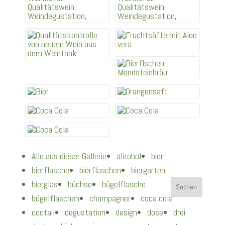
Alle aus dieser Gallerie
alkohol
bier
bierflasche
bierflaschen
biergarten
bierglas
büchse
bügelflasche
bügelflaschen
champagner
coca cola
coctail
degustation
design
dose
drei