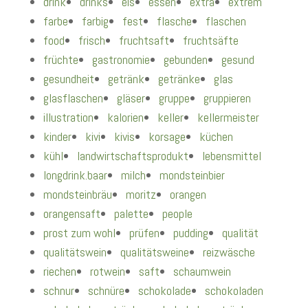
drink
drinks
eis
essen
extra
extrem
farbe
farbig
fest
flasche
flaschen
food
frisch
fruchtsaft
fruchtsäfte
früchte
gastronomie
gebunden
gesund
gesundheit
getränk
getränke
glas
glasflaschen
gläser
gruppe
gruppieren
illustration
kalorien
keller
kellermeister
kinder
kivi
kivis
korsage
küchen
kühl
landwirtschaftsprodukt
lebensmittel
longdrink.baar
milch
mondsteinbier
mondsteinbräu
moritz
orangen
orangensaft
palette
people
prost zum wohl
prüfen
pudding
qualität
qualitätswein
qualitätsweine
reizwäsche
riechen
rotwein
saft
schaumwein
schnur
schnüre
schokolade
schokoladen