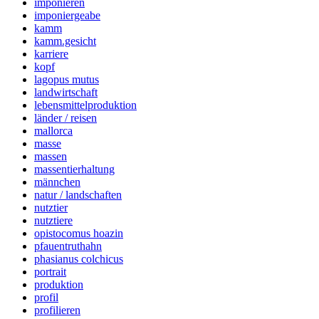
imponieren
imponiergeabe
kamm
kamm.gesicht
karriere
kopf
lagopus mutus
landwirtschaft
lebensmittelproduktion
länder / reisen
mallorca
masse
massen
massentierhaltung
männchen
natur / landschaften
nutztier
nutztiere
opistocomus hoazin
pfauentruthahn
phasianus colchicus
portrait
produktion
profil
profilieren