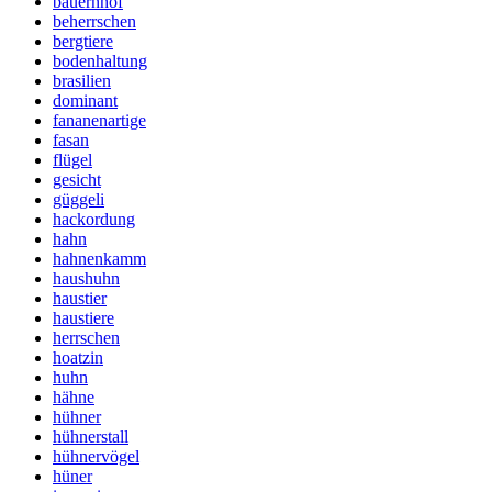
bauernhof
beherrschen
bergtiere
bodenhaltung
brasilien
dominant
fananenartige
fasan
flügel
gesicht
güggeli
hackordung
hahn
hahnenkamm
haushuhn
haustier
haustiere
herrschen
hoatzin
huhn
hähne
hühner
hühnerstall
hühnervögel
hüner