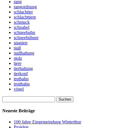
rang
rangordnung
schlachtier
schlachttiere
schmuck
schnabel
schneehuhn
schneehühner
spanien
stall
stallhaltung
stolz
tiere
tierhaltung
tierkopf
truthahn
trutthahn
vögel
Suchen
nach:
Neueste Beiträge
100 Jahre Eingemeindung Winterthur
Projekte