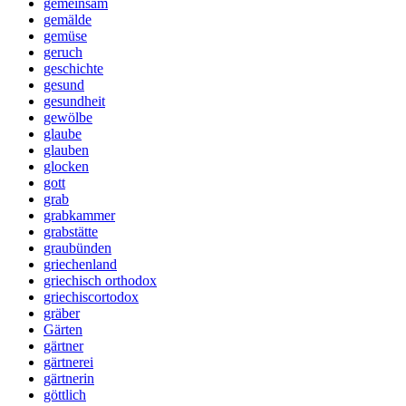
gemeinsam
gemälde
gemüse
geruch
geschichte
gesund
gesundheit
gewölbe
glaube
glauben
glocken
gott
grab
grabkammer
grabstätte
graubünden
griechenland
griechisch orthodox
griechiscortodox
gräber
Gärten
gärtner
gärtnerei
gärtnerin
göttlich