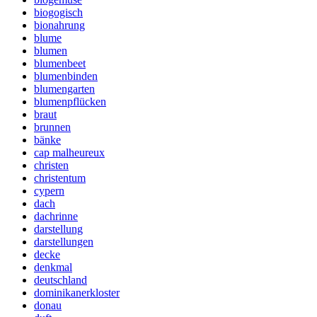
biogogisch
bionahrung
blume
blumen
blumenbeet
blumenbinden
blumengarten
blumenpflücken
braut
brunnen
bänke
cap malheureux
christen
christentum
cypern
dach
dachrinne
darstellung
darstellungen
decke
denkmal
deutschland
dominikanerkloster
donau