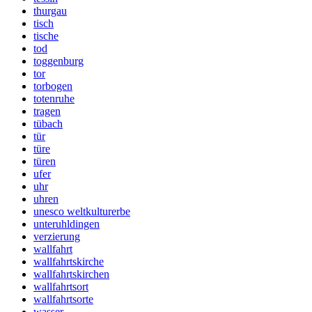
thurgau
tisch
tische
tod
toggenburg
tor
torbogen
totenruhe
tragen
tübach
tür
türe
türen
ufer
uhr
uhren
unesco weltkulturerbe
unteruhldingen
verzierung
wallfahrt
wallfahrtskirche
wallfahrtskirchen
wallfahrtsort
wallfahrtsorte
wasser