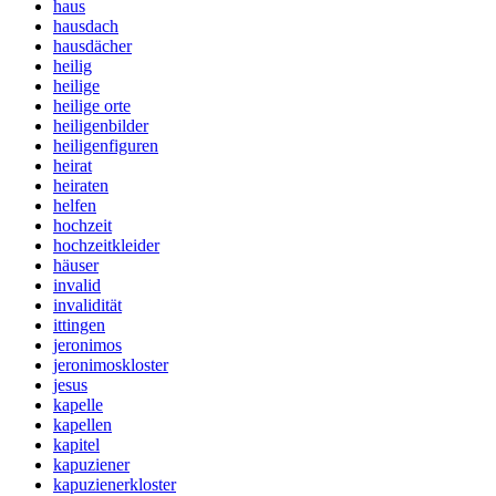
haus
hausdach
hausdächer
heilig
heilige
heilige orte
heiligenbilder
heiligenfiguren
heirat
heiraten
helfen
hochzeit
hochzeitkleider
häuser
invalid
invalidität
ittingen
jeronimos
jeronimoskloster
jesus
kapelle
kapellen
kapitel
kapuziener
kapuzienerkloster