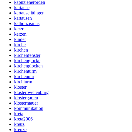
kapuzienerorden
kartause
kartause ittingen
kartausen
katholizismus
kerze
kerzen
kinder
kirche
kirchen
kirchenfenster
kirchenglocke
kirchenglocken
kirchenturm
kirchenuhr
kirchturm
kloster
kloster weltenburg
klostergarten
klostermauer
kommunikation
kreta
kreta2006
kreuz
kreuze