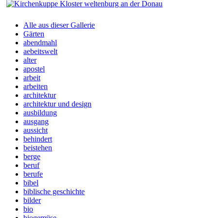
Alle aus dieser Gallerie
Gärten
abendmahl
aebeitswelt
alter
apostel
arbeit
arbeiten
architektur
architektur und design
ausbildung
ausgang
aussicht
behindert
beistehen
berge
beruf
berufe
bibel
biblische geschichte
bilder
bio
biogemüse