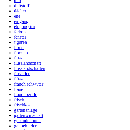
duft
duftstoff
dächer
ehe
eingang
eingangstor
farbeb
fenster
figuren
florist
floristin
fluss
flusslandschaft
flusslandschaften
flussufer
flüsse
franch schwyter
frauen
frauenberufe
frisch
frischkost
gartenanlage
gartenwirtschaft
gebäude innen
gehbehindert