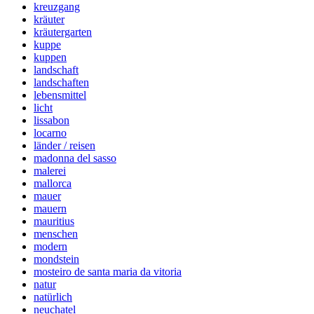
kreuzgang
kräuter
kräutergarten
kuppe
kuppen
landschaft
landschaften
lebensmittel
licht
lissabon
locarno
länder / reisen
madonna del sasso
malerei
mallorca
mauer
mauern
mauritius
menschen
modern
mondstein
mosteiro de santa maria da vitoria
natur
natürlich
neuchatel