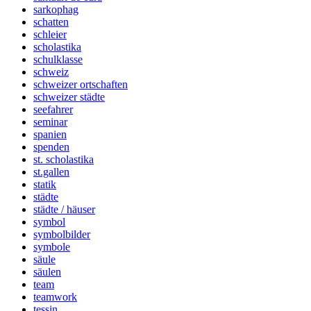
sarkophag
schatten
schleier
scholastika
schulklasse
schweiz
schweizer ortschaften
schweizer städte
seefahrer
seminar
spanien
spenden
st. scholastika
st.gallen
statik
städte
städte / häuser
symbol
symbolbilder
symbole
säule
säulen
team
teamwork
tessin