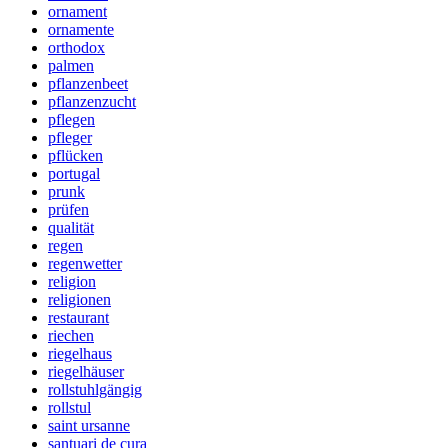
ornament
ornamente
orthodox
palmen
pflanzenbeet
pflanzenzucht
pflegen
pfleger
pflücken
portugal
prunk
prüfen
qualität
regen
regenwetter
religion
religionen
restaurant
riechen
riegelhaus
riegelhäuser
rollstuhlgängig
rollstul
saint ursanne
santuari de cura