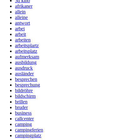
3d kino
afrikaner
allein
alleine
antwort
arbei
arbeit
arbeiten
arbeitsplartz
arbeitsplatz
aufmerksam
ausbildung
ausdruck
ausländer
besprechen
besprechung
bildröhre
bildschirm
brillen
bruder
business
callcenter
camping
campingferien
campingplatz