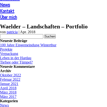
News
Kontakt
Über mich
Waelder – Landschaften – Portfolio
von
patricia
|
Apr. 2018
Suchen
nach:
Neueste Beiträge
100 Jahre Eingemeindung Winterthur
Projekte
Verpackung
Leben in der Hardau
Tiefsee oder Tümpel?
Neueste Kommentare
Archiv
Oktober 2022
Februar 2022
Januar 2021
April 2018
März 2018
März 2017
Kategorien
News