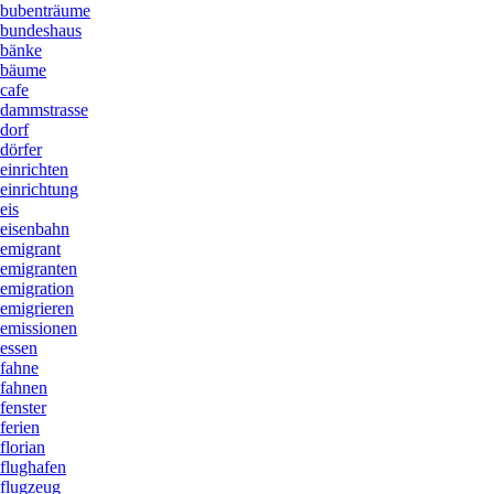
bubenträume
bundeshaus
bänke
bäume
cafe
dammstrasse
dorf
dörfer
einrichten
einrichtung
eis
eisenbahn
emigrant
emigranten
emigration
emigrieren
emissionen
essen
fahne
fahnen
fenster
ferien
florian
flughafen
flugzeug