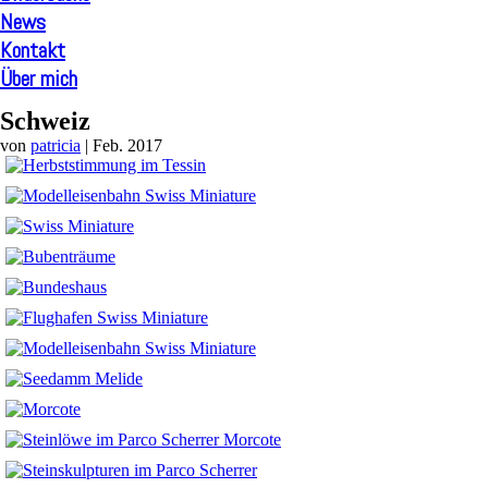
News
Kontakt
Über mich
Schweiz
von
patricia
|
Feb. 2017