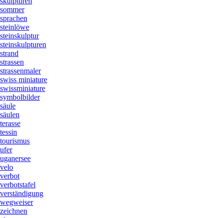
skulpturen
sommer
sprachen
steinlöwe
steinskulptur
steinskulpturen
strand
strassen
strassenmaler
swiss miniature
swissminiature
symbolbilder
säule
säulen
terasse
tessin
tourismus
ufer
uganersee
velo
verbot
verbotstafel
verständigung
wegweiser
zeichnen