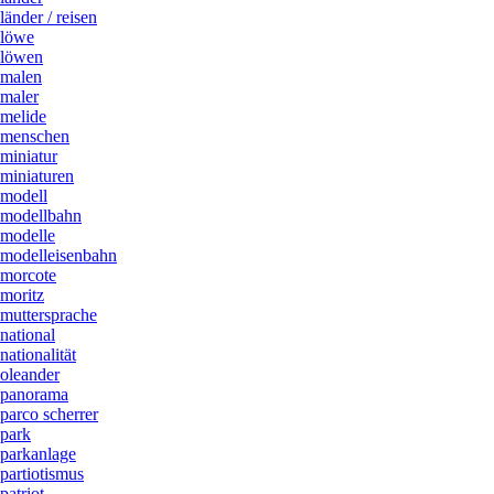
länder / reisen
löwe
löwen
malen
maler
melide
menschen
miniatur
miniaturen
modell
modellbahn
modelle
modelleisenbahn
morcote
moritz
muttersprache
national
nationalität
oleander
panorama
parco scherrer
park
parkanlage
partiotismus
patriot