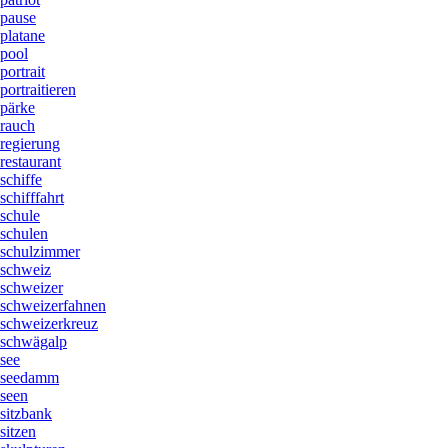
pause
platane
pool
portrait
portraitieren
pärke
rauch
regierung
restaurant
schiffe
schifffahrt
schule
schulen
schulzimmer
schweiz
schweizer
schweizerfahnen
schweizerkreuz
schwägalp
see
seedamm
seen
sitzbank
sitzen