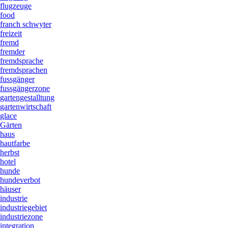
flugzeuge
food
franch schwyter
freizeit
fremd
fremder
fremdsprache
fremdsprachen
fussgänger
fussgängerzone
gartengestalltung
gartenwirtschaft
glace
Gärten
haus
hautfarbe
herbst
hotel
hunde
hundeverbot
häuser
industrie
industriegebiet
industriezone
integration