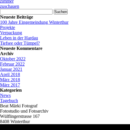
zimmer
zuschauen
Suchen
nach:
Neueste Beiträge
100 Jahre Eingemeindung Winterthur
Projekte
Verpackung
Leben in der Hardau
Tiefsee oder Tümpel?
Neueste Kommentare
Archiv
Oktober 2022
Februar 2022
Januar 2021
April 2018
März 2018
März 2017
Kategorien
News
Tagebuch
Beat Märki Fotograf
Fotostudio und Fotoarchiv
Wülflingerstrasse 167
8408 Winterthur