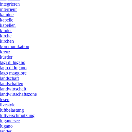
integrieren
interrieur
kamine
kapelle
kapellen
kinder
kirche
kirchen
kommunikation
kreuz
küstler
lagi di lugano
lago di lugano
lago maggiore
landschaft
landschaften
landwirtschaft
landwirtschaftszone
lesen
livestyle
luftbelastung
luftverschmutzung
luganersee
lugano
länder