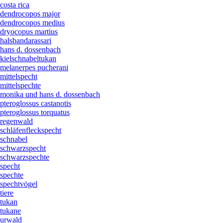
costa rica
dendrocopos major
dendrocopos medius
dryocopus martius
halsbandarassari
hans d. dossenbach
kielschnabeltukan
melanerpes pucherani
mittelspecht
mittelspechte
monika und hans d. dossenbach
pteroglossus castanotis
pteroglossus torquatus
regenwald
schläfenfleckspecht
schnabel
schwarzspecht
schwarzspechte
specht
spechte
spechtvögel
tiere
tukan
tukane
urwald