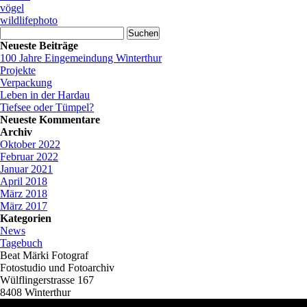
vögel
wildlifephoto
Suchen
nach:
Neueste Beiträge
100 Jahre Eingemeindung Winterthur
Projekte
Verpackung
Leben in der Hardau
Tiefsee oder Tümpel?
Neueste Kommentare
Archiv
Oktober 2022
Februar 2022
Januar 2021
April 2018
März 2018
März 2017
Kategorien
News
Tagebuch
Beat Märki Fotograf
Fotostudio und Fotoarchiv
Wülflingerstrasse 167
8408 Winterthur