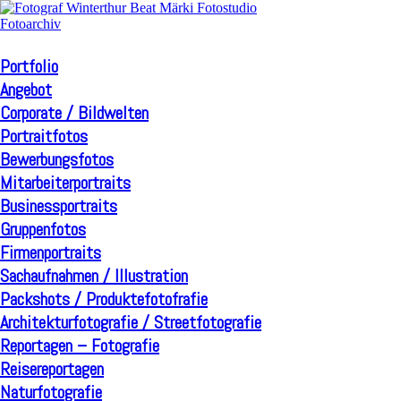
Portfolio
Angebot
Corporate / Bildwelten
Portraitfotos
Bewerbungsfotos
Mitarbeiterportraits
Businessportraits
Gruppenfotos
Firmenportraits
Sachaufnahmen / Illustration
Packshots / Produktefotofrafie
Architekturfotografie / Streetfotografie
Reportagen – Fotografie
Reisereportagen
Naturfotografie