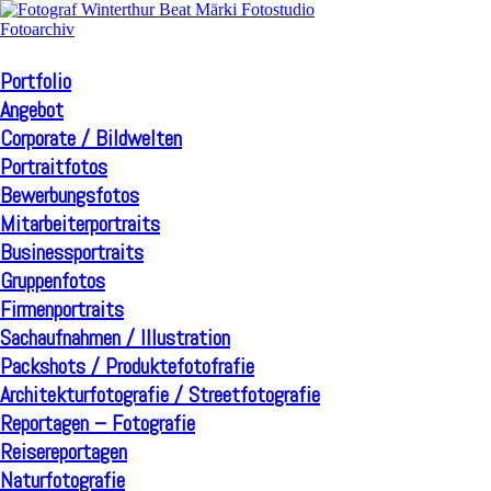
Portfolio
Angebot
Corporate / Bildwelten
Portraitfotos
Bewerbungsfotos
Mitarbeiterportraits
Businessportraits
Gruppenfotos
Firmenportraits
Sachaufnahmen / Illustration
Packshots / Produktefotofrafie
Architekturfotografie / Streetfotografie
Reportagen – Fotografie
Reisereportagen
Naturfotografie