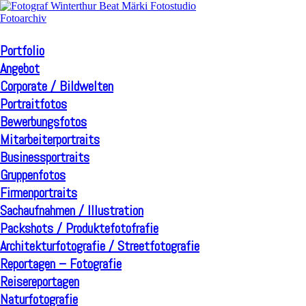
Portfolio
Angebot
Corporate / Bildwelten
Portraitfotos
Bewerbungsfotos
Mitarbeiterportraits
Businessportraits
Gruppenfotos
Firmenportraits
Sachaufnahmen / Illustration
Packshots / Produktefotofrafie
Architekturfotografie / Streetfotografie
Reportagen – Fotografie
Reisereportagen
Naturfotografie