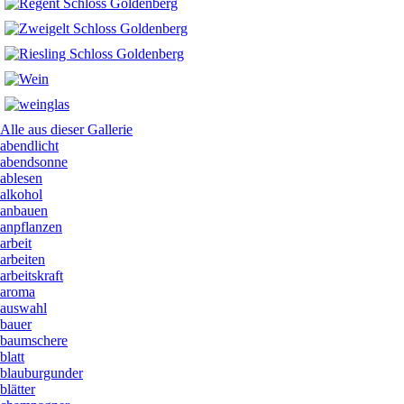
Alle aus dieser Gallerie
abendlicht
abendsonne
ablesen
alkohol
anbauen
anpflanzen
arbeit
arbeiten
arbeitskraft
aroma
auswahl
bauer
baumschere
blatt
blauburgunder
blätter